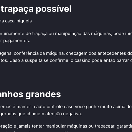
 trapaça possível
enuinamente de trapaça ou manipulação das máquinas, pode inic
ar pagamentos.
magens, conferência da máquina, checagem dos antecedentes d
tos. Caso a suspeita se confirme, o cassino pode então barrar 
anhos grandes
oblemas é manter o autocontrole caso você ganhe muito acima do
geradas que chamem atenção negativa.
ão e jamais tentar manipular máquinas ou trapacear, garant