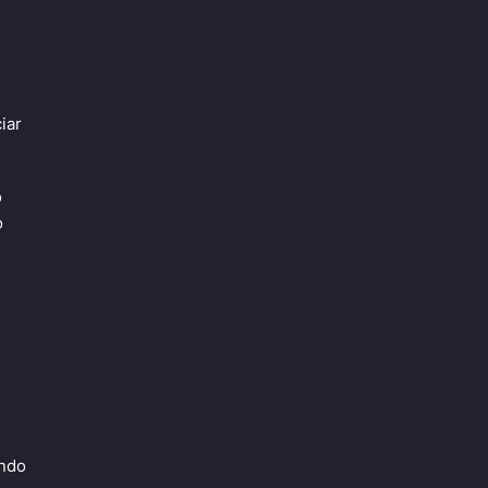
iar
o
o
indo