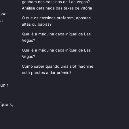
ganham nos cassinos de Las Vegas?
Análise detalhada das taxas de vitória
ssa
O que os cassinos preferem, apostas
oa
altas ou baixas?
Qual é a máquina caça-níquel de Las
Vegas?
Qual é a máquina caça-níquel de Las
Vegas?
Como saber quando uma slot machine
está prestes a dar prêmio?
unir
íqueis,