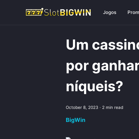
Jogos
Prom
Um cassin
por ganhar
níqueis?
October 8, 2023
·
2 min read
BigWin