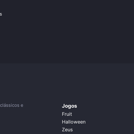
s
clássicos e
Jogos
Fruit
Halloween
Zeus