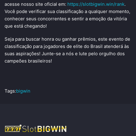
acesse nosso site oficial em:
https://slotbigwin.win/rank
.
Você pode verificar sua classificação a qualquer momento,
conhecer seus concorrentes e sentir a emoção da vitória
que está chegando!
Seja para buscar honra ou ganhar prêmios, este evento de
classificação para jogadores de elite do Brasil atenderá às
suas aspirações! Junte-se a nós e lute pelo orgulho dos
campeões brasileiros!
Tags:
bigwin