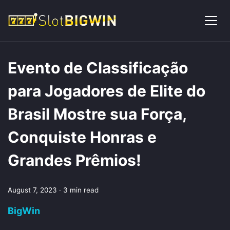
Evento de Classificação
para Jogadores de Elite do
Brasil Mostre sua Força,
Conquiste Honras e
Grandes Prêmios!
August 7, 2023
·
3 min read
BigWin