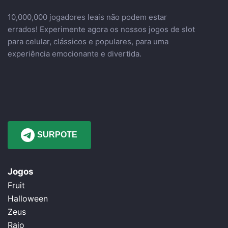
10,000,000 jogadores leais não podem estar
errados! Experimente agora os nossos jogos de slot
para celular, clássicos e populares, para uma
experiência emocionante e divertida.
SURPOTE
Jogos
Fruit
Halloween
Zeus
Raio