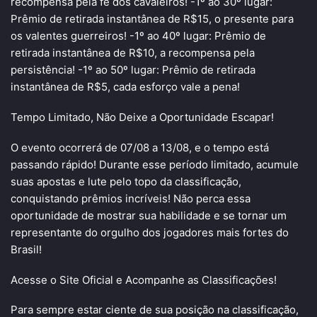
recompensa pela fé dos cavaleiros! -1º ao 30º lugar:
Prêmio de retirada instantânea de R$15, o presente para
os valentes guerreiros! -1º ao 40º lugar: Prêmio de
retirada instantânea de R$10, a recompensa pela
persistência! -1º ao 50º lugar: Prêmio de retirada
instantânea de R$5, cada esforço vale a pena!
Tempo Limitado, Não Deixe a Oportunidade Escapar!
O evento ocorrerá de 07/08 a 13/08, e o tempo está
passando rápido! Durante esse período limitado, acumule
suas apostas e lute pelo topo da classificação,
conquistando prêmios incríveis! Não perca essa
oportunidade de mostrar sua habilidade e se tornar um
representante do orgulho dos jogadores mais fortes do
Brasil!
Acesse o Site Oficial e Acompanhe as Classificações!
Para sempre estar ciente de sua posição na classificação,