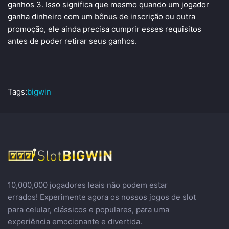
ganhos 3. Isso significa que mesmo quando um jogador
ganha dinheiro com um bônus de inscrição ou outra
promoção, ele ainda precisa cumprir esses requisitos
antes de poder retirar seus ganhos.
Tags:
bigwin
10,000,000 jogadores leais não podem estar
errados! Experimente agora os nossos jogos de slot
para celular, clássicos e populares, para uma
experiência emocionante e divertida.