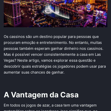
Os cassinos são um destino popular para pessoas que
procuram emoção e entretenimento. No entanto, muitas
pessoas também esperam ganhar dinheiro nos cassinos.
Mas é possível vencer consistentemente a casa em Las
Vegas? Neste artigo, vamos explorar essa questão e
descobrir quais estratégias os jogadores podem usar para
aumentar suas chances de ganhar.
A Vantagem da Casa
Em todos os jogos de azar, a casa tem uma vantagem