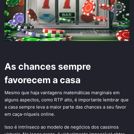
As chances sempre
favorecem a casa
Mesmo que haja vantagens matemáticas marginais em
alguns aspectos, como RTP alto, é importante lembrar que
a casa sempre leva a maior parte das chances a seu favor
em caça-níqueis online.
Isso é intrínseco ao modelo de negócios dos cassinos