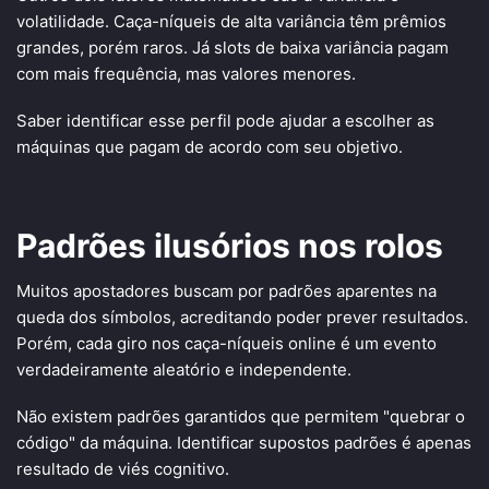
volatilidade. Caça-níqueis de alta variância têm prêmios
grandes, porém raros. Já slots de baixa variância pagam
com mais frequência, mas valores menores.
Saber identificar esse perfil pode ajudar a escolher as
máquinas que pagam de acordo com seu objetivo.
Padrões ilusórios nos rolos
Muitos apostadores buscam por padrões aparentes na
queda dos símbolos, acreditando poder prever resultados.
Porém, cada giro nos caça-níqueis online é um evento
verdadeiramente aleatório e independente.
Não existem padrões garantidos que permitem "quebrar o
código" da máquina. Identificar supostos padrões é apenas
resultado de viés cognitivo.