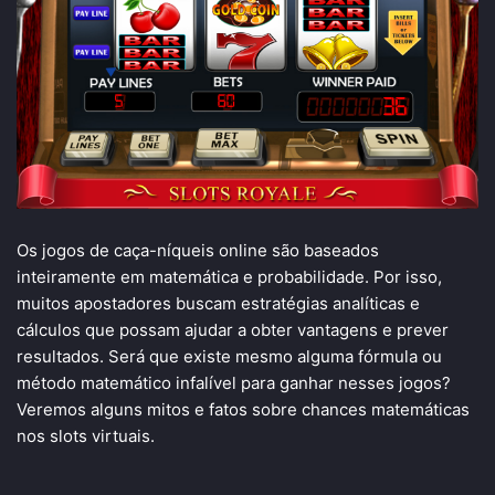
Os jogos de caça-níqueis online são baseados
inteiramente em matemática e probabilidade. Por isso,
muitos apostadores buscam estratégias analíticas e
cálculos que possam ajudar a obter vantagens e prever
resultados. Será que existe mesmo alguma fórmula ou
método matemático infalível para ganhar nesses jogos?
Veremos alguns mitos e fatos sobre chances matemáticas
nos slots virtuais.