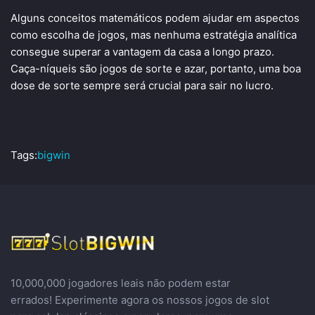
Alguns conceitos matemáticos podem ajudar em aspectos
como escolha de jogos, mas nenhuma estratégia analítica
consegue superar a vantagem da casa a longo prazo.
Caça-níqueis são jogos de sorte e azar, portanto, uma boa
dose de sorte sempre será crucial para sair no lucro.
Tags:
bigwin
10,000,000 jogadores leais não podem estar
errados! Experimente agora os nossos jogos de slot