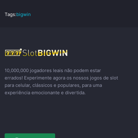
Tags:
bigwin
10,000,000 jogadores leais não podem estar
errados! Experimente agora os nossos jogos de slot
para celular, clássicos e populares, para uma
experiência emocionante e divertida.