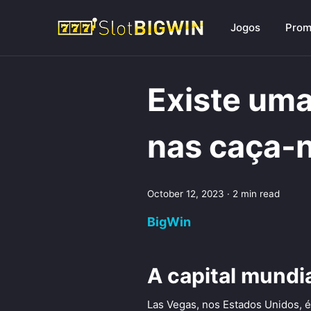
Jogos
Prom
Existe uma
nas caça-
October 12, 2023
·
2 min read
BigWin
A capital mundi
Las Vegas, nos Estados Unidos, é