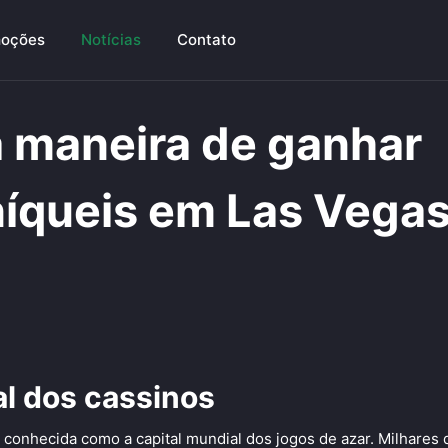
oções
Notícias
Contato
 maneira de ganhar
níqueis em Las Vega
al dos cassinos
 conhecida como a capital mundial dos jogos de azar. Milhares 