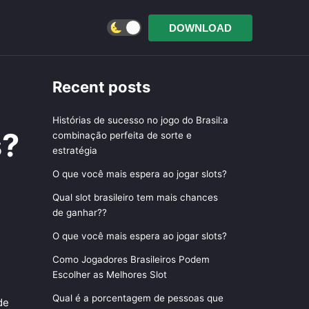
🌜
DOWNLOAD
Recent posts
Histórias de sucesso no jogo do Brasil:a
s?
combinação perfeita de sorte e
estratégia
O que você mais espera ao jogar slots?
Qual slot brasileiro tem mais chances
de ganhar??
O que você mais espera ao jogar slots?
Como Jogadores Brasileiros Podem
Escolher as Melhores Slot
Qual é a porcentagem de pessoas que
de