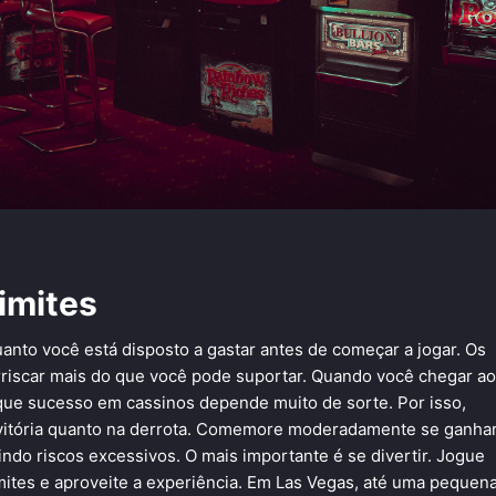
imites
anto você está disposto a gastar antes de começar a jogar. Os
riscar mais do que você pode suportar. Quando você chegar ao
 que sucesso em cassinos depende muito de sorte. Por isso,
vitória quanto na derrota. Comemore moderadamente se ganhar
ndo riscos excessivos. O mais importante é se divertir. Jogue
mites e aproveite a experiência. Em Las Vegas, até uma pequen