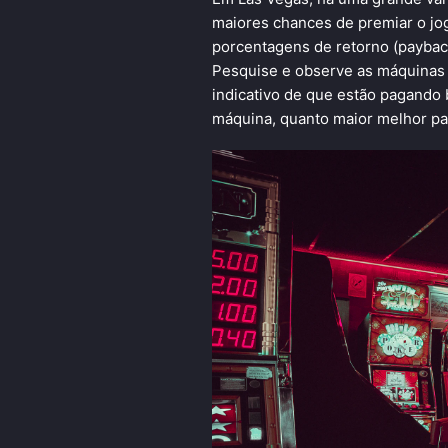
maiores chances de premiar o jo
porcentagens de retorno (paybac
Pesquise e observe as máquinas 
indicativo de que estão pagando
máquina, quanto maior melhor pa