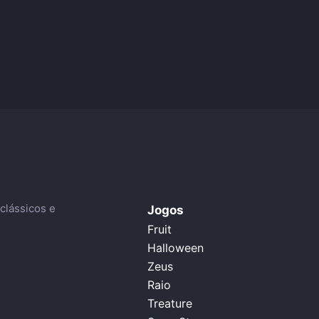
clássicos e
Jogos
Fruit
Halloween
Zeus
Raio
Treature