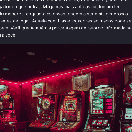
gador do que outras. Máquinas mais antigas costumam ter
k) menores, enquanto as novas tendem a ser mais generosas.
antes de jogar. Aquela com filas e jogadores animados pode s
 bem. Verifique também a porcentagem de retorno informada na
ra você.