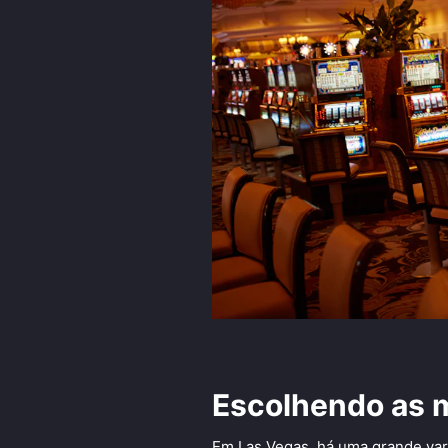
Escolhendo as 
Em Las Vegas, há uma grande var