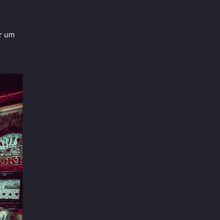
er um