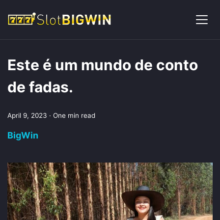
Este é um mundo de conto
de fadas.
April 9, 2023
·
One min read
BigWin