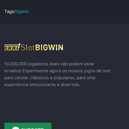
Tags:
bigwin
10,000,000 jogadores leais não podem estar
errados! Experimente agora os nossos jogos de slot
para celular, clássicos e populares, para uma
experiência emocionante e divertida.